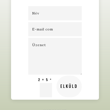
=
2 + 5
ELKÜLD