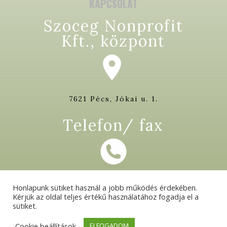
KAPCSOLAT
Szoceg Nonprofit
Kft., központ
7621 Pécs, Jókai u. 1.
Telefon/ fax
+36 72 513 813
Honlapunk sütiket használ a jobb működés érdekében.
+36 72 513 815
Kérjük az oldal teljes értékű használatához fogadja el a
sütiket.
Cookie beállítások
ELFOGADOM