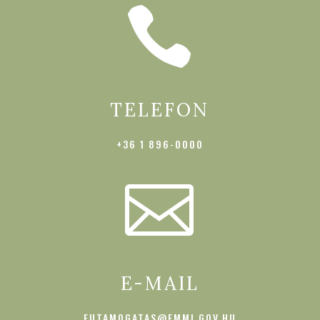

TELEFON
+36 1 896-0000

E-MAIL
EUTAMOGATAS@EMMI.GOV.HU