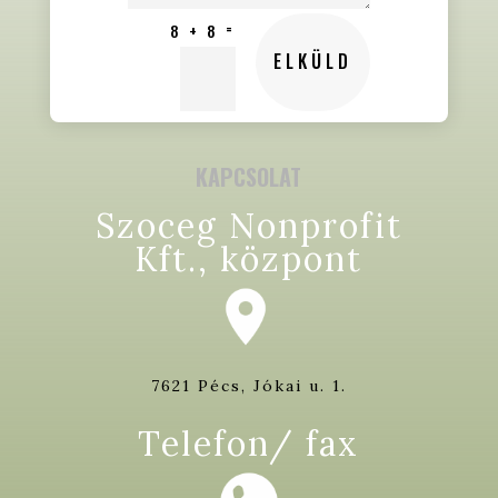
=
8 + 8
ELKÜLD
KAPCSOLAT
Szoceg Nonprofit
Kft., központ
7621 Pécs, Jókai u. 1.
Telefon/ fax