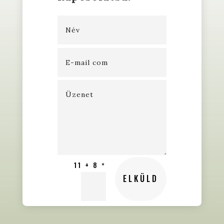
=
11 + 8
ELKÜLD