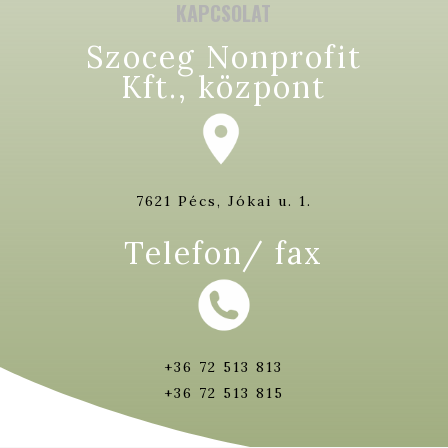
KAPCSOLAT
Szoceg Nonprofit
Kft., központ
7621 Pécs, Jókai u. 1.
Telefon/ fax
+36 72 513 813
+36 72 513 815