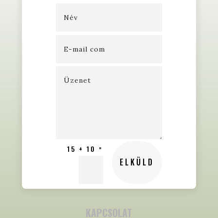
=
15 + 10
ELKÜLD
KAPCSOLAT