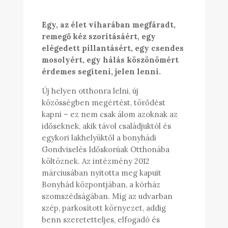
Egy, az élet viharában megfáradt,
remegő kéz szorításáért, egy
elégedett pillantásért, egy csendes
mosolyért, egy hálás köszönömért
érdemes segíteni, jelen lenni.
Új helyen otthonra lelni, új
közösségben megértést, törődést
kapni – ez nem csak álom azoknak az
időseknek, akik távol családjuktól és
egykori lakhelyüktől a bonyhádi
Gondviselés Időskorúak Otthonába
költöznek. Az intézmény 2012
márciusában nyitotta meg kapuit
Bonyhád központjában, a kórház
szomszédságában. Míg az udvarban
szép, parkosított környezet, addig
benn szeretetteljes, elfogadó és