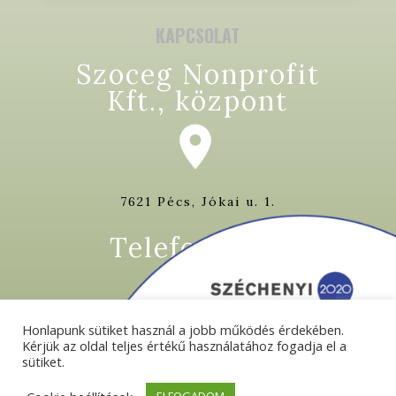
KAPCSOLAT
Szoceg Nonprofit
Kft., központ
7621 Pécs, Jókai u. 1.
Telefon/ fax
Honlapunk sütiket használ a jobb működés érdekében.
Kérjük az oldal teljes értékű használatához fogadja el a
+36 72 513 813
sütiket.
+36 72 513 815