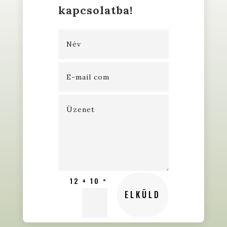
kapcsolatba!
=
12 + 10
ELKÜLD