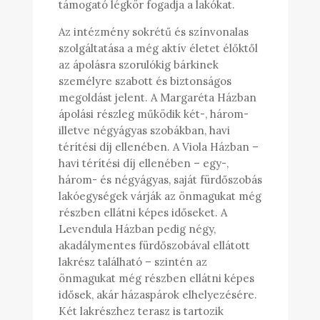
támogató légkör fogadja a lakókat.
Az intézmény sokrétű és színvonalas
szolgáltatása a még aktív életet élőktől
az ápolásra szorulókig bárkinek
személyre szabott és biztonságos
megoldást jelent. A Margaréta Házban
ápolási részleg működik két-, három-
illetve négyágyas szobákban, havi
térítési díj ellenében. A Viola Házban –
havi térítési díj ellenében – egy-,
három- és négyágyas, saját fürdőszobás
lakóegységek várják az önmagukat még
részben ellátni képes időseket. A
Levendula Házban pedig négy,
akadálymentes fürdőszobával ellátott
lakrész található – szintén az
önmagukat még részben ellátni képes
idősek, akár házaspárok elhelyezésére.
Két lakrészhez terasz is tartozik