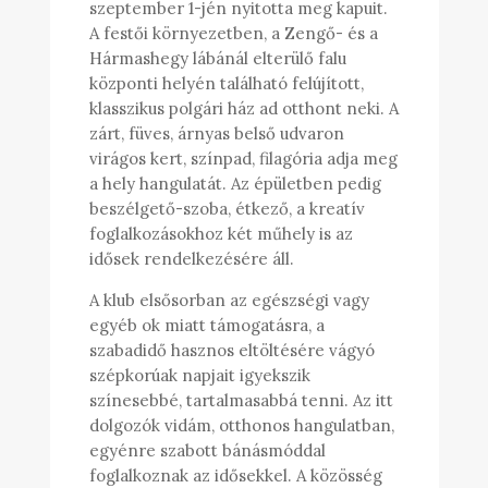
szeptember 1-jén nyitotta meg kapuit.
A festői környezetben, a Zengő- és a
Hármashegy lábánál elterülő falu
központi helyén található felújított,
klasszikus polgári ház ad otthont neki. A
zárt, füves, árnyas belső udvaron
virágos kert, színpad, filagória adja meg
a hely hangulatát. Az épületben pedig
beszélgető-szoba, étkező, a kreatív
foglalkozásokhoz két műhely is az
idősek rendelkezésére áll.
A klub elsősorban az egészségi vagy
egyéb ok miatt támogatásra, a
szabadidő hasznos eltöltésére vágyó
szépkorúak napjait igyekszik
színesebbé, tartalmasabbá tenni. Az itt
dolgozók vidám, otthonos hangulatban,
egyénre szabott bánásmóddal
foglalkoznak az idősekkel. A közösség