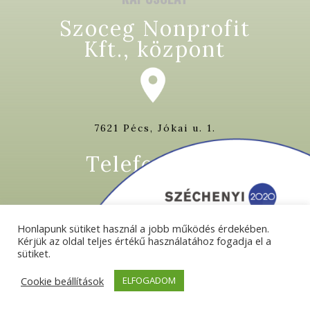
Szoceg Nonprofit
Kft., központ
7621 Pécs, Jókai u. 1.
Telefon/ fax
Honlapunk sütiket használ a jobb működés érdekében.
Kérjük az oldal teljes értékű használatához fogadja el a
+36 72 513 813
sütiket.
+36 72 513 815
Cookie beállítások
ELFOGADOM