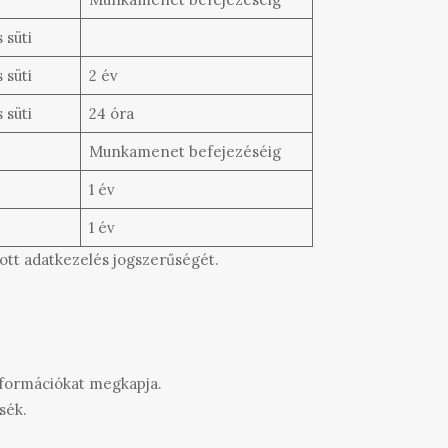
 süti
 süti
2 év
 süti
24 óra
Munkamenet befejezéséig
1 év
1 év
tott adatkezelés jogszerűségét.
információkat megkapja.
sék.