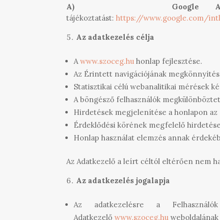
A)
Google Ad
tájékoztatást:
https://www.google.com/intl
Az adatkezelés célja
A
www.szoceg.hu
honlap fejlesztése.
Az Érintett navigációjának megkönnyítése
Statisztikai célú webanalitikai mérések ké
A böngésző felhasználók megkülönböztet
Hirdetések megjelenítése a honlapon az É
Érdeklődési körének megfelelő hirdetése
Honlap használat elemzés annak érdekébe
Az Adatkezelő a leírt céltól eltérően nem ha
Az adatkezelés jogalapja
Az adatkezelésre a Felhasználó
Adatkezelő
www.szoceg.hu
weboldalának f