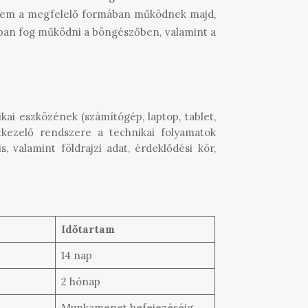
ó nem a megfelelő formában működnek majd,
mában fog működni a böngészőben, valamint a
kai eszközének (számítógép, laptop, tablet,
tkezelő rendszere a technikai folyamatok
 valamint földrajzi adat, érdeklődési kör,
Időtartam
14 nap
2 hónap
Munkamenet befejezéséig