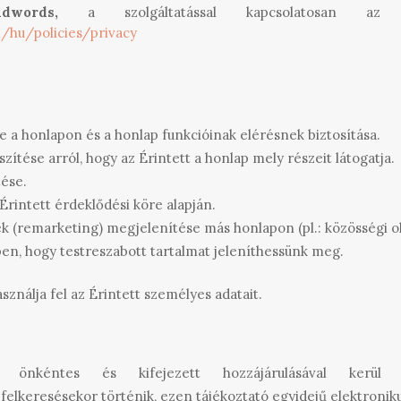
words,
a szolgáltatással kapcsolatosan az 
/hu/policies/privacy
 a honlapon és a honlap funkcióinak elérésnek biztosítása.
szítése arról, hogy az Érintett a honlap mely részeit látogatja.
ése.
rintett érdeklődési köre alapján.
k (remarketing) megjelenítése más honlapon (pl.: közösségi o
n, hogy testreszabott tartalmat jeleníthessünk meg.
sználja fel az Érintett személyes adatait.
k önkéntes és kifejezett hozzájárulásával kerü
elkeresésekor történik, ezen tájékoztató egyidejű elektronikus