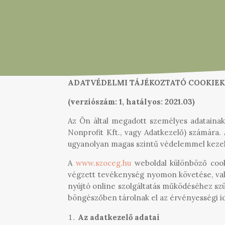
ADATVÉDELMI TÁJÉKOZTATÓ COOKIE
(verziószám: 1, hatályos: 2021.03)
Az Ön által megadott személyes adataina
Nonprofit Kft., vagy Adatkezelő) számára.
ugyanolyan magas szintű védelemmel kezel
A
www.szoceg.hu
weboldal különböző cook
végzett tevékenység nyomon követése, vala
nyújtó online szolgáltatás működéséhez szü
böngészőben tárolnak el az érvényességi id
Az adatkezelő adatai