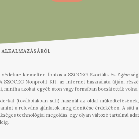
K ALKALMAZÁSÁRÓL
k védelme kiemelten fontos a SZOCEG Szociális és Egészség
 A SZOCEG Nonprofit Kft. az internet használata útján, részé
i, mintha azokat egyéb úton vagy formában bocsátották volna
ie-kat (továbbiakban süti) használ az oldal működtetéséne
mint a releváns ajánlatok megjelenítése érdekében. A süti a
kséges technológiai megoldás, egy olyan változó tartalmú adat
eig.