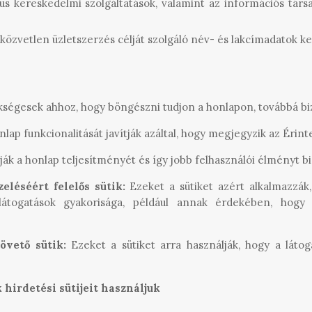
ikus kereskedelmi szolgáltatások, valamint az információs tá
a közvetlen üzletszerzés célját szolgáló név- és lakcímadatok ke
ükségesek ahhoz, hogy böngészni tudjon a honlapon, továbbá 
nlap funkcionalitását javítják azáltal, hogy megjegyzik az Érint
ítják a honlap teljesítményét és így jobb felhasználói élményt b
eléséért felelős sütik:
Ezeket a sütiket azért alkalmazzá
ő látogatások gyakorisága, például annak érdekében, ho
követő sütik:
Ezeket a sütiket arra használják, hogy a láto
 hirdetési sütijeit használjuk