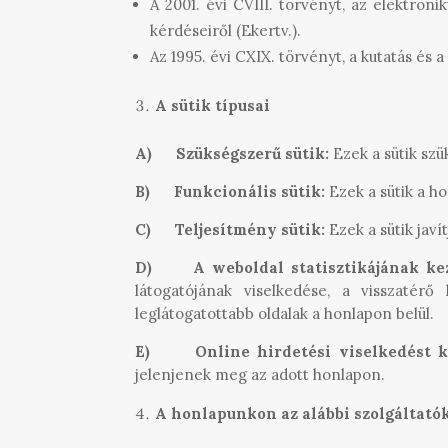
A 2001. évi CVIII. törvényt, az elektron
kérdéseiről (Ekertv.).
Az 1995. évi CXIX. törvényt, a kutatás és 
A sütik típusai
A)
Szükségszerű sütik:
Ezek a sütik sz
B)
Funkcionális sütik:
Ezek a sütik a ho
C)
Teljesítmény sütik:
Ezek a sütik jav
D)
A weboldal statisztikájának kez
látogatójának viselkedése, a visszatér
leglátogatottabb oldalak a honlapon belül.
E)
Online hirdetési viselkedést 
jelenjenek meg az adott honlapon.
A honlapunkon az alábbi szolgáltatók