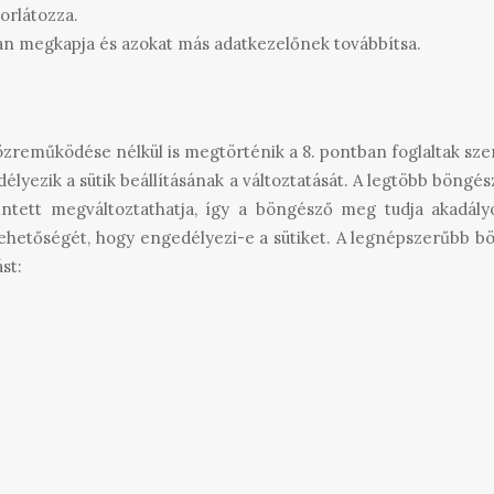
orlátozza.
n megkapja és azokat más adatkezelőnek továbbítsa.
özreműködése nélkül is megtörténik a 8. pontban foglaltak szer
élyezik a sütik beállításának a változtatását. A legtöbb böngés
Érintett megváltoztathatja, így a böngésző meg tudja akadál
 lehetőségét, hogy engedélyezi-e a sütiket. A legnépszerűbb bö
st: