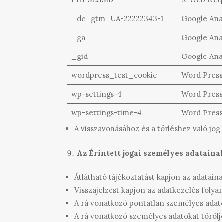
_dc_gtm_UA-22222343-1
Google Ana
_ga
Google Ana
_gid
Google Ana
wordpress_test_cookie
Word Pres
wp-settings-4
Word Pres
wp-settings-time-4
Word Pres
A visszavonásához és a törléshez való jog
Az Érintett jogai személyes adatain
Átlátható tájékoztatást kapjon az adatain
Visszajelzést kapjon az adatkezelés foly
A rá vonatkozó pontatlan személyes adato
A rá vonatkozó személyes adatokat törölj