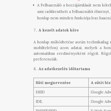
A Felhasználó a hozzájárulását nem köt
ami csökkentheti a felhasználói élményt,
honlap nem minden funkciója lesz haszná
A kezelt adatok köre
A honlap működtetése során technikailag r
mobiltelefon) azon adatai, melyek a ho
automatikus eredményeként rögzít. Rögzíté
preferenciák.
Az adatkezelés időtartama
Süti megnevezése
A sütit biz
DSID
Google Ad
IDE
Google Ad
PHPSESSID
X-Web Netp