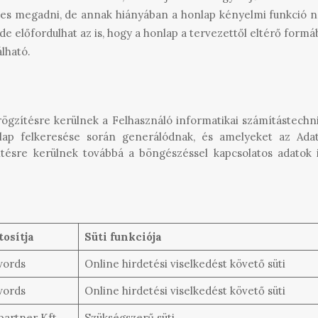
eles megadni, de annak hiányában a honlap kényelmi funkci
 de előfordulhat az is, hogy a honlap a tervezettől eltérő for
lható.
ögzítésre kerülnek a Felhasználó informatikai számítástechni
nlap felkeresése során generálódnak, és amelyeket az Ada
sre kerülnek továbbá a böngészéssel kapcsolatos adatok is,
tosítja
Süti funkciója
words
Online hirdetési viselkedést követő süti
words
Online hirdetési viselkedést követő süti
artner Kft.
Szükségszerű süti