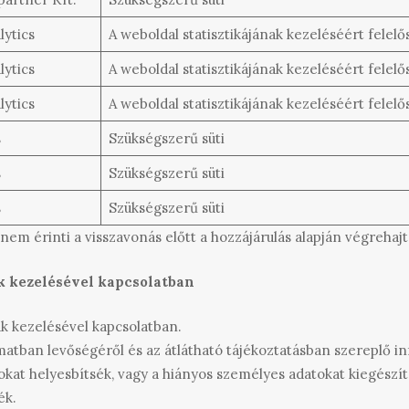
lytics
A weboldal statisztikájának kezeléséért felelős
lytics
A weboldal statisztikájának kezeléséért felelős
lytics
A weboldal statisztikájának kezeléséért felelős
s
Szükségszerű süti
s
Szükségszerű süti
s
Szükségszerű süti
 nem érinti a visszavonás előtt a hozzájárulás alapján végrehaj
ak kezelésével kapcsolatban
ak kezelésével kapcsolatban.
amatban levőségéről és az átlátható tájékoztatásban szereplő 
kat helyesbítsék, vagy a hiányos személyes adatokat kiegészít
ék.