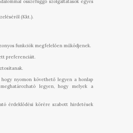
rsadalommal összefüggő szolgáltatások egyes
zeléséről (Kkt.).
bizonyos funkciók megfelelően működjenek.
ett preferenciáit.
iztosítanak.
k, hogy nyomon követhető legyen a honlap
gy meghatározható legyen, hogy melyek a
gató érdeklődési körére szabott hirdetések