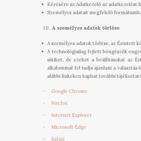
Kérésére az Adatkezelő az adatkezelést k
Személyes adatait megfelelő formátumba
A személyes adatok törlése
A személyes adatok törlése, az Érintett k
A technológiailag fejlett böngészők enged
sütiket, de ezeket a beállításokat az 
alkalommal fel tudja ajánlani a választás
alábbi linkeken kaphat további tájékoztatá
−
Google Chrome
−
Firefox
−
Internet Explorer
−
Microsoft Edge
−
Safari